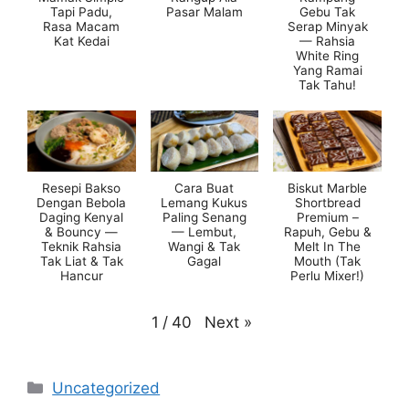
Tapi Padu,
Pasar Malam
Gebu Tak
Rasa Macam
Serap Minyak
Kat Kedai
— Rahsia
White Ring
Yang Ramai
Tak Tahu!
Resepi Bakso
Cara Buat
Biskut Marble
Dengan Bebola
Lemang Kukus
Shortbread
Daging Kenyal
Paling Senang
Premium –
& Bouncy —
— Lembut,
Rapuh, Gebu &
Teknik Rahsia
Wangi & Tak
Melt In The
Tak Liat & Tak
Gagal
Mouth (Tak
Hancur
Perlu Mixer!)
Next
»
1
/
40
Categories
Uncategorized