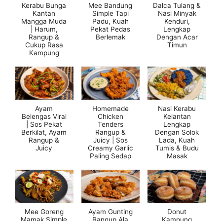
Kerabu Bunga
Mee Bandung
Dalca Tulang &
Kantan
Simple Tapi
Nasi Minyak
Mangga Muda
Padu, Kuah
Kenduri,
| Harum,
Pekat Pedas
Lengkap
Rangup &
Berlemak
Dengan Acar
Cukup Rasa
Timun
Kampung
Ayam
Homemade
Nasi Kerabu
Belengas Viral
Chicken
Kelantan
| Sos Pekat
Tenders
Lengkap
Berkilat, Ayam
Rangup &
Dengan Solok
Rangup &
Juicy | Sos
Lada, Kuah
Juicy
Creamy Garlic
Tumis & Budu
Paling Sedap
Masak
Mee Goreng
Ayam Gunting
Donut
Mamak Simple
Rangup Ala
Kampung