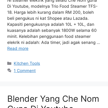
Ni steamer elektrik yang selalu Che Nom guna
Di Youtube, modelnya Trio Food Steamer TFS-
18. Harga lebih kurang dalam RM 200, boleh
beli pengukus ni kat Shopee atau Lazada.
Kapasiti pengukusnya adalah 10L + 10L, dan
kuasanya adalah sebanyak 1800W selama 60
minit. Kelebihan penggunaan food steamer
elekrik ni adalah: Ada timer, jadi agak senang …
Read more
Categories
Kitchen Tools
1 Comment
Blender Yang Che Nom