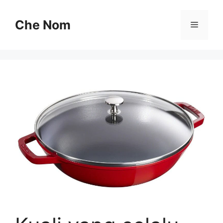
Skip
to
Che Nom
Menu
content